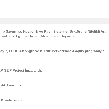
ırıp Savunma, Havacılık ve Raylı Sistemler Sektörüne Nitelikli Ara
orna-Freze Eğitimi Hizmet Alımı” İhale Duyurusu…
ıştayı”, ESOGÜ Kongre ve Kültür Merkezi’ndeki açılış programıyla
P-SEIP Projesi İmzalandı.
nlik Fuarında…
Kurulu Yapıldı.