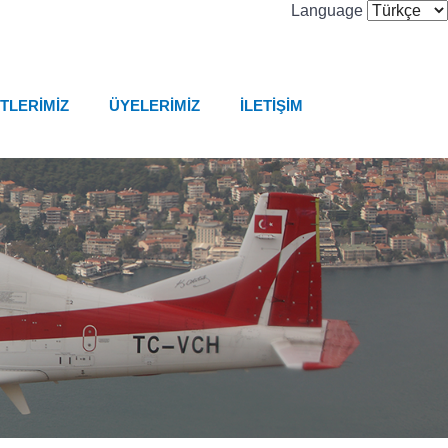
Language
GÜNCEL AR-GE DESTEK VE
TEŞVİKLERİ SEMİNERİ – YER: ALP
HAVACILIK.
TEI, Türkiye’nin İlk Milli Turboşaft
Motorunu Geliştirecek…
TLERİMİZ
ÜYELERİMİZ
İLETİŞİM
ATAP- REKABETÇİ SEKTÖRLER
PROGRAMI ATAP- REKABETÇİ
SEKTÖRLER PROGRAMI
İL EKONOMİ ÇALIŞMA GRUBU
TOPLANTISI…
“GE’NİN DİJİTAL SANAYİ VİZYONU,
ESKİŞEHİR YATIRIMLARI, HAVACILIK
VE RAYLI SİSTEMLER SEKTÖRLERİ”
KONULU KONFERANS – ESKİŞEHİR
ESAC ve ESO İŞBİRLİĞİ İLE
DÜZENLENEN; ASELSAN & TAİ GEZİSİ.
Eskişehir Havacılık Kümelenmesi Olağan
Genel Kurulu Yapıldı.