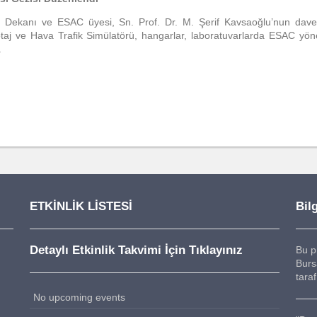
i Dekanı ve ESAC üyesi, Sn. Prof. Dr. M. Şerif Kavsaoğlu’nun davet
lotaj ve Hava Trafik Simülatörü, hangarlar, laboratuvarlarda ESAC yön
.
ETKİNLİK LİSTESİ
Bilg
Detaylı Etkinlik Takvimi İçin Tıklayınız
Bu p
Burs
tara
No upcoming events