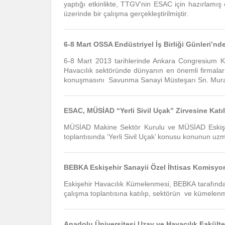
yaptığı etkinlikte, TTGV’nin ESAC için hazırlamış
üzerinde bir çalışma gerçekleştirilmiştir.
6-8 Mart OSSA Endüstriyel İş Birliği Günleri
6-8 Mart 2013 tarihlerinde Ankara Congresium Kon
Havacılık sektöründe dünyanın en önemli firmalarının
konuşmasını Savunma Sanayi Müsteşarı Sn. Murad 
ESAC, MÜSİAD “Yerli Sivil Uçak” Zirvesine Katıl
MÜSİAD Makine Sektör Kurulu ve MÜSİAD Eskişehi
toplantısında ‘Yerli Sivil Uçak’ konusu konunun uzm
BEBKA Eskişehir Sanayii Özel İhtisas Komisyonu
Eskişehir Havacılık Kümelenmesi, BEBKA tarafından 
çalışma toplantısına katılıp, sektörün ve kümelenm
Anadolu Üniversitesi Uzay ve Havacılık Fakülte