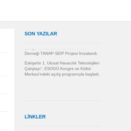
IDEF FUARINA KATILIM SAĞLANDI…
AEROMART, NAGOYA- JAPONYA
TURBOŞAFT MOTOR ALT SİSTEMLERİ
ÇALIŞTAYI…
SON YAZILAR
Eskişehir Havacılık Kümelenmesi Olağan
Genel Kurulu Yapıldı.
Eskişehir Havacılık Kümelenmesi
Derneği TANAP-SEIP Projesi İmzalandı.
Eskişehir 1. Ulusal Havacılık Teknolojileri
Çalıştayı”, ESOGÜ Kongre ve Kültür
Merkezi’ndeki açılış programıyla başladı.
LİNKLER