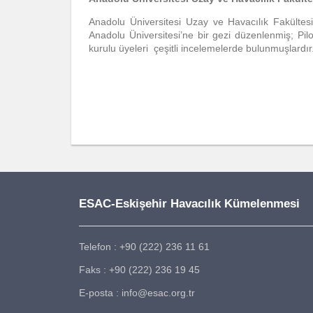
Anadolu Üniversitesi Uzay ve Havacılık Fakültes
Anadolu Üniversitesi’ne bir gezi düzenlenmiş; Pi
kurulu üyeleri çeşitli incelemelerde bulunmuşlardır
ESAC-Eskişehir Havacılık Kümelenmesi
Telefon : +90 (222) 236 11 61
Faks : +90 (222) 236 19 45
E-posta : info@esac.org.tr