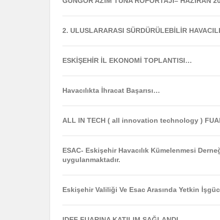
GÜNGÖR AZİM TUNA RÖPORTAJI– HAZİRAN 2
2. ULUSLARARASI SÜRDÜRÜLEBİLİR HAVACI
ESKİŞEHİR İL EKONOMİ TOPLANTISI…
Havacılıkta İhracat Başarısı…
ALL IN TECH ( all innovation technology ) 
ESAC- Eskişehir Havacılık Kümelenmesi Derneğ
uygulanmaktadır.
Eskişehir Valiliği Ve Esac Arasında Yetkin İşg
IDEF FUARINA KATILIM SAĞLANDI…