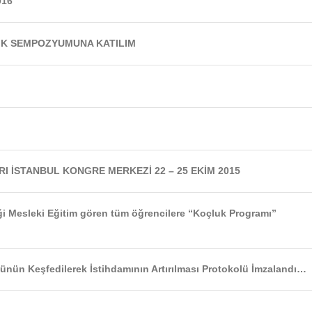
016
LIK SEMPOZYUMUNA KATILIM
FUARI İSTANBUL KONGRE MERKEZİ 22 – 25 EKİM 2015
i Mesleki Eğitim gören tüm öğrencilere “Koçluk Programı”
ücünün Keşfedilerek İstihdamının Artırılması Protokolü İmzalandı…