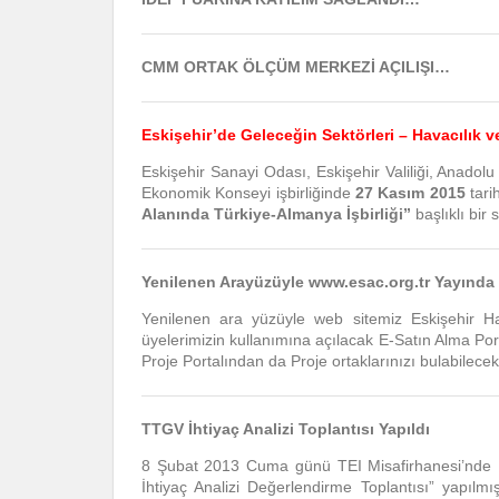
CMM ORTAK ÖLÇÜM MERKEZİ AÇILIŞI…
Eskişehir’de Geleceğin Sektörleri – Havacılık v
Eskişehir Sanayi Odası, Eskişehir Valiliği, Anadol
Ekonomik Konseyi işbirliğinde
27 Kasım 2015
tar
Alanında Türkiye-Almanya İşbirliği”
başlıklı bir
Yenilenen Arayüzüyle www.esac.org.tr Yayında
Yenilenen ara yüzüyle web sitemiz Eskişehir 
üyelerimizin kullanımına açılacak E-Satın Alma Porta
Proje Portalından da Proje ortaklarınızı bulabilecek
TTGV İhtiyaç Analizi Toplantısı Yapıldı
8 Şubat 2013 Cuma günü TEI Misafirhanesi’nde E
İhtiyaç Analizi Değerlendirme Toplantısı” yapıl