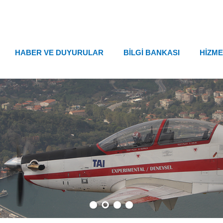
HABER VE DUYURULAR
BİLGİ BANKASI
HİZME