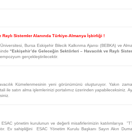
e Raylı Sistemler Alanında Türkiye-Almanya İşbirliği !
u Üniversitesi, Bursa Eskişehir Bilecik Kalkınma Ajansı (BEBKA) ve Alm
ihinde
“Eskişehir’de Geleceğin Sektörleri – Havacılık ve Raylı Siste
 sempozyum gerçekleştirilecektir.
Havacılık Kümelenmesinin yeni görünümünü oluşturuyor. Yakın zam
li ile satın alma işlemlerinizi portalımız üzerinden yapabileceksiniz. Ay
siniz.
SAC yönetim kurulunun ve değerli misafirlerimizin katılımlarıya ”
mıştır. Ev sahipliğini ESAC Yönetim Kurulu Başkanı Sayın Akın Duma