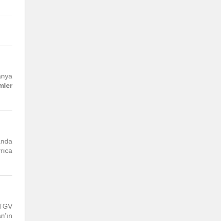
anya
mler
anda
rıca
TTGV
n’ın