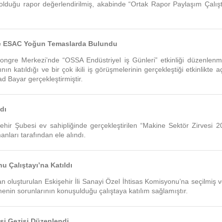
 olduğu rapor değerlendirilmiş, akabinde “Ortak Rapor Paylaşım Çalışt
’nde ESAC Yoğun Temaslarda Bulundu
gre Merkezi’nde “OSSA Endüstriyel iş Günleri” etkinliği düzenlenmiş
 katıldığı ve bir çok ikili iş görüşmelerinin gerçekleştiği etkinlikte aç
Bayar gerçekleştirmiştir.
dı
r Şubesi ev sahipliğinde gerçekleştirilen “Makine Sektör Zirvesi 2
anları tarafından ele alındı.
 Çalıştayı’na Katıldı
oluşturulan Eskişehir İli Sanayi Özel İhtisas Komisyonu’na seçilmiş ve
enin sorunlarının konuşulduğu çalıştaya katılım sağlamıştır.
si Gezisi Düzenlendi