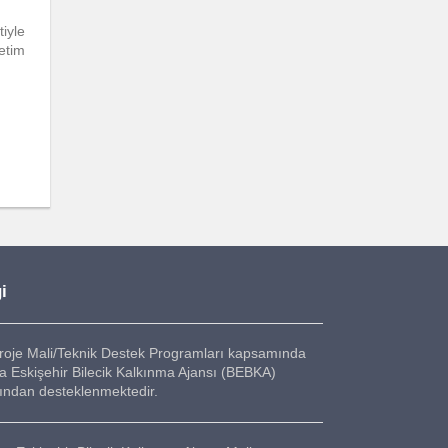
iyle
etim
i
roje Mali/Teknik Destek Programları kapsamında
a Eskişehir Bilecik Kalkınma Ajansı (BEBKA)
fından desteklenmektedir.