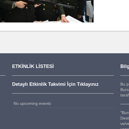
ETKİNLİK LİSTESİ
Bilg
Detaylı Etkinlik Takvimi İçin Tıklayınız
Bu p
Burs
tara
No upcoming events
"Bur
Dest
ve/v