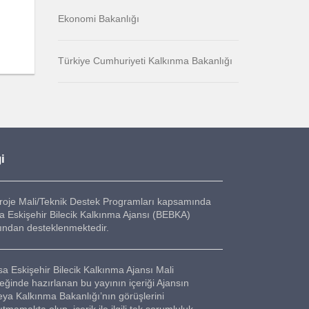
Ekonomi Bakanlığı
Türkiye Cumhuriyeti Kalkınma Bakanlığı
i
roje Mali/Teknik Destek Programları kapsamında
a Eskişehir Bilecik Kalkınma Ajansı (BEBKA)
fından desteklenmektedir.
sa Eskişehir Bilecik Kalkınma Ajansı Mali
eğinde hazırlanan bu yayının içeriği Ajansın
eya Kalkınma Bakanlığı’nın görüşlerini