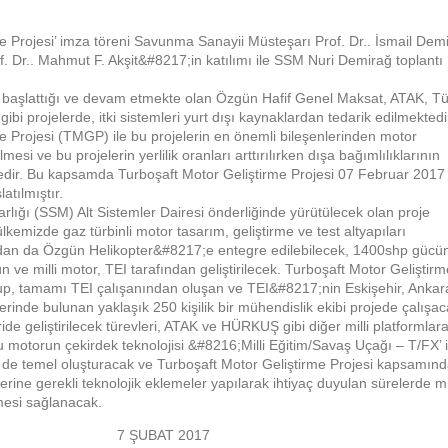
e Projesi’ imza töreni Savunma Sanayii Müsteşarı Prof. Dr.. İsmail Demi
 Dr.. Mahmut F. Akşit&#8217;in katılımı ile SSM Nuri Demirağ toplantı
başlattığı ve devam etmekte olan Özgün Hafif Genel Maksat, ATAK, Tü
ibi projelerde, itki sistemleri yurt dışı kaynaklardan tedarik edilmektedi
e Projesi (TMGP) ile bu projelerin en önemli bileşenlerinden motor
ilmesi ve bu projelerin yerlilik oranları arttırılırken dışa bağımlılıklarının
edir. Bu kapsamda Turboşaft Motor Geliştirme Projesi 07 Februar 2017
atılmıştır.
ığı (SSM) Alt Sistemler Dairesi önderliğinde yürütülecek olan proje
kemizde gaz türbinli motor tasarım, geliştirme ve test altyapıları
ndan da Özgün Helikopter&#8217;e entegre edilebilecek, 1400shp gücü
ün ve milli motor, TEI tarafından geliştirilecek. Turboşaft Motor Geliştirm
e olup, tamamı TEI çalışanından oluşan ve TEI&#8217;nin Eskişehir, Ankar
erinde bulunan yaklaşık 250 kişilik bir mühendislik ekibi projede çalışac
de geliştirilecek türevleri, ATAK ve HÜRKUŞ gibi diğer milli platformlar
u motorun çekirdek teknolojisi &#8216;Milli Eğitim/Savaş Uçağı – T/FX’ i
n de temel oluşturacak ve Turboşaft Motor Geliştirme Projesi kapsamın
zerine gerekli teknolojik eklemeler yapılarak ihtiyaç duyulan sürelerde mil
mesi sağlanacak.