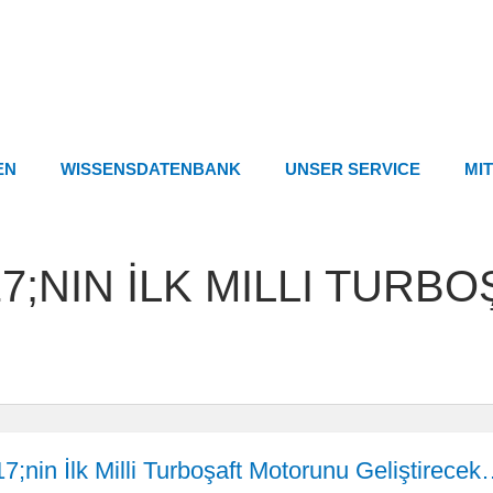
EN
WISSENSDATENBANK
UNSER SERVICE
MI
17;NIN İLK MILLI TUR
7;nin İlk Milli Turboşaft Motorunu Geliştirece