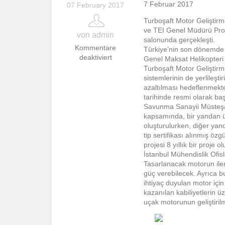
7 Februar 2017
07 February 2017
Turboşaft Motor Geliştirm
ve TEI Genel Müdürü Prof.
von admin
salonunda gerçekleşti.
Kommentare
Türkiye’nin son dönemde 
deaktiviert
Genel Maksat Helikopteri g
Turboşaft Motor Geliştirm
sistemlerinin de yerlileştir
azaltılması hedeflenmekt
tarihinde resmi olarak başl
Savunma Sanayii Müsteşarl
kapsamında, bir yandan ül
oluşturulurken, diğer ya
tip sertifikası alınmış özg
projesi 8 yıllık bir proj
İstanbul Mühendislik Ofisl
Tasarlanacak motorun ileri
güç verebilecek. Ayrıca b
ihtiyaç duyulan motor içi
kazanılan kabiliyetlerin ü
uçak motorunun geliştiril