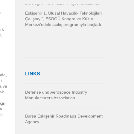
Derneği TANAP-SEIP Projesi İmzalandı.
r
Eskişehir 1. Ulusal Havacılık Teknolojileri
Çalıştayı”, ESOGÜ Kongre ve Kültür
Merkezi’ndeki açılış programıyla başladı.
rk
r.
LINKS
nde,
e
a ve
ak.
Defense und Aerospace Industry
a
Manufacturers Association
çin
da
li
Bursa Eskişehir Roadmaps Development
Agency