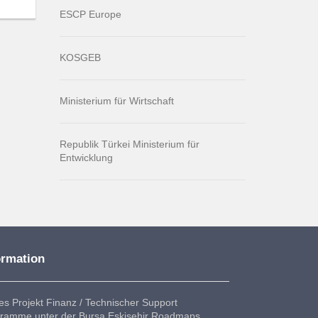
ESCP Europe
KOSGEB
Ministerium für Wirtschaft
Republik Türkei Ministerium für
Entwicklung
ormation
es Projekt Finanz / Technischer Support
ramme unter der Bursa Eskişehir Roadmaps