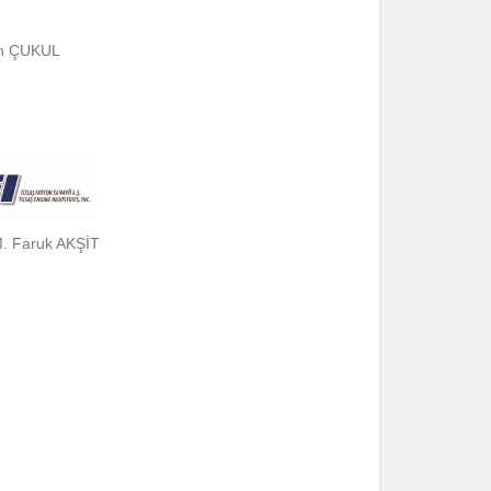
n ÇUKUL
 M. Faruk AKŞİT