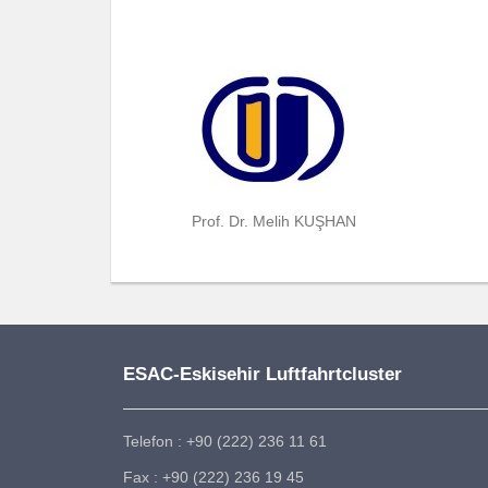
Prof. Dr. Melih KUŞHAN
ESAC-Eskisehir Luftfahrtcluster
Telefon : +90 (222) 236 11 61
Fax : +90 (222) 236 19 45