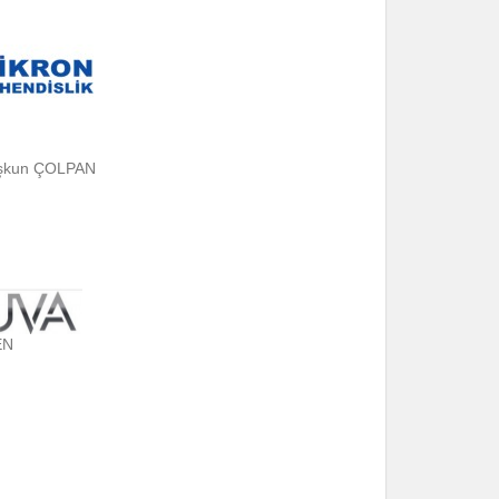
şkun ÇOLPAN
EN