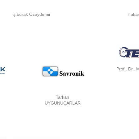
ş.burak Özaydemir
Haka
Prof.. Dr..
Tarkan
UYGUNUÇARLAR