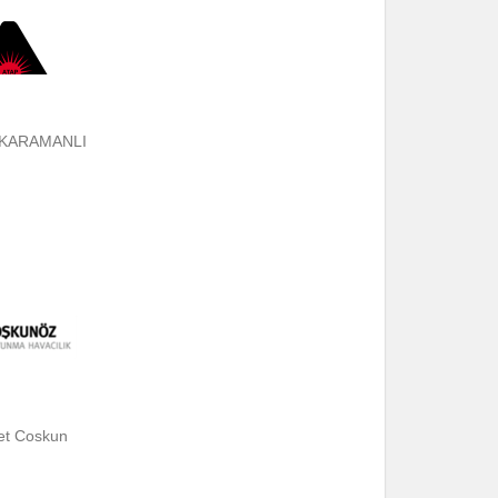
n KARAMANLI
t Coskun