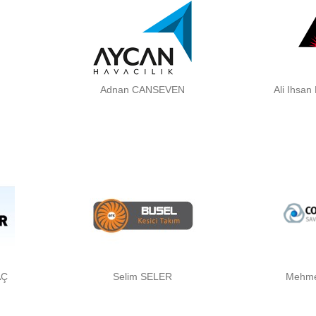
Adnan CANSEVEN
Ali Ihsa
AÇ
Selim SELER
Mehme