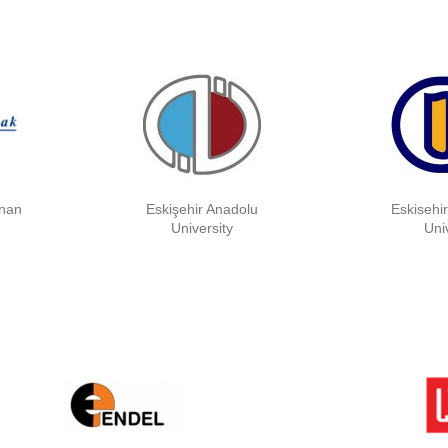
inan
Eskişehir Anadolu
Eskisehi
University
Univ