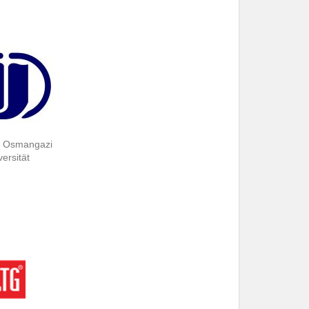
r Osmangazi
ersität