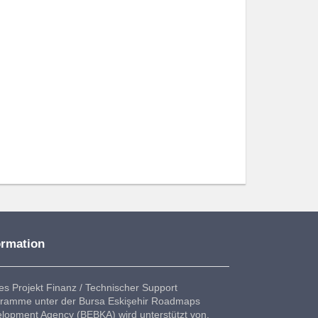
ormation
es Projekt Finanz / Technischer Support
ramme unter der Bursa Eskişehir Roadmaps
lopment Agency (BEBKA) wird unterstützt von.