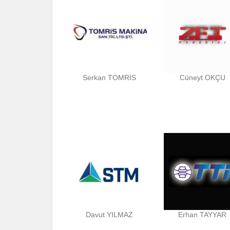
Serkan TOMRİS
Cüneyt OKÇU
Davut YILMAZ
Erhan TAYYAR