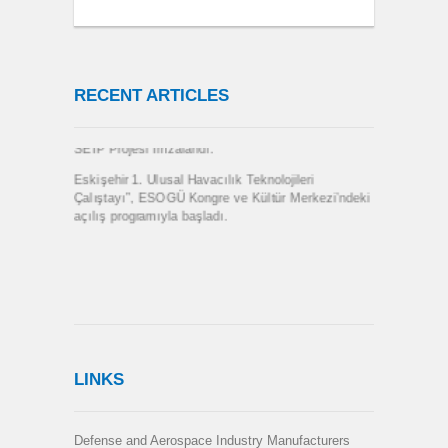
AEROMART, NAGOYA- JAPONYA
TURBOŞAFT MOTOR ALT SİSTEMLERİ
ÇALIŞTAYI…
Eskişehir Havacılık Kümelenmesi Olağan Genel
RECENT ARTICLES
Kurulu Yapıldı.
Eskişehir Havacılık Kümelenmesi Derneği TANAP-
SEIP Projesi İmzalandı.
Eskişehir 1. Ulusal Havacılık Teknolojileri
Çalıştayı”, ESOGÜ Kongre ve Kültür Merkezi’ndeki
açılış programıyla başladı.
LINKS
Defense and Aerospace Industry Manufacturers